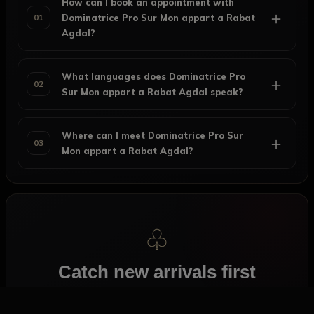
How can I book an appointment with
＋
01
Dominatrice Pro Sur Mon appart a Rabat
Agdal?
What languages does Dominatrice Pro
＋
02
Sur Mon appart a Rabat Agdal speak?
Where can I meet Dominatrice Pro Sur
＋
03
Mon appart a Rabat Agdal?
♧
Catch new arrivals first
Get notified when new profiles join AfricaPlaisir.