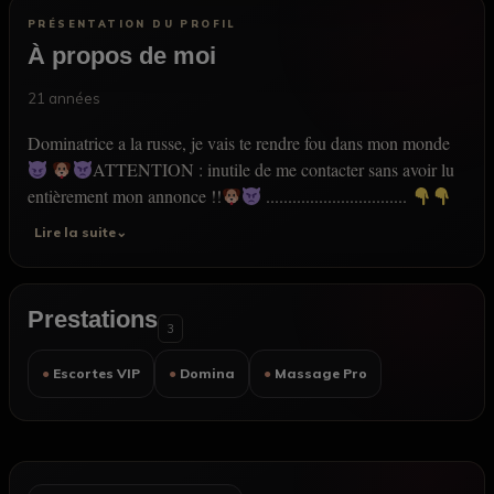
PRÉSENTATION DU PROFIL
À propos de moi
21 années
Dominatrice a la russe, je vais te rendre fou dans mon monde
ATTENTION : inutile de me contacter sans avoir lu
entièrement mon annonce !!
................................
.............................. Bienvenue dans mon monde,
Lire la suite⌄
Spécial pour mes chiens,
A lire attentivement pour ne pas
me déranger ☠ Tu es avec moi dans mon monde difficile
la domination pour moi c'est pas juste une travail… Show
Prestations
more
3
● Escortes VIP
● Domina
● Massage Pro