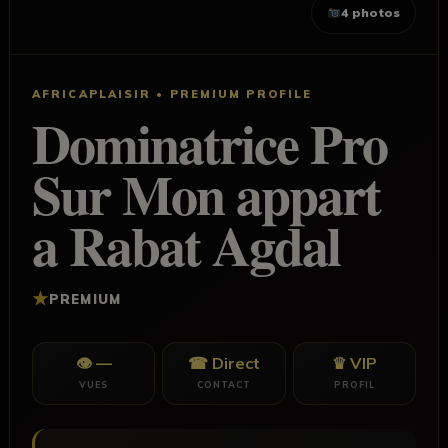
4 photos
AFRICAPLAISIR • PREMIUM PROFILE
Dominatrice Pro
Sur Mon appart
a Rabat Agdal
★
PREMIUM
👁 —
☎ Direct
♛ VIP
VUES
CONTACT
PROFIL