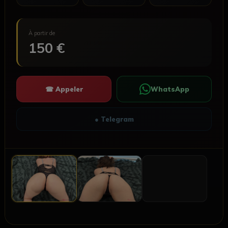
À partir de
150 €
☎ Appeler
WhatsApp
● Telegram