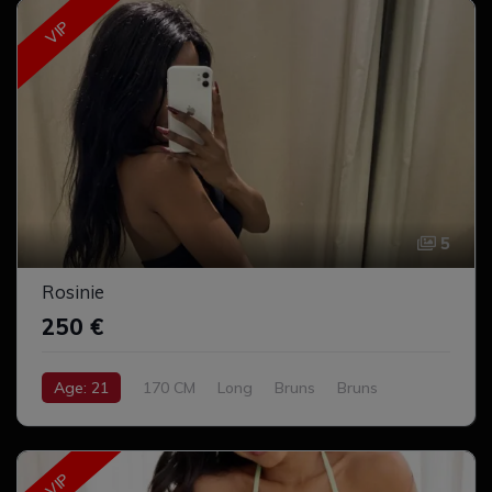
VIP
5
Rosinie
250 €
Age: 21
170 CM
Long
Bruns
Bruns
Moyen
Complet
VIP