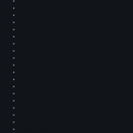
Blog
Boutique
Compare
Contact
Escortes in Morocco
FAQ
Homepage Car Dealer
Homepage Classic
Homepage Location
Homepage Modern
Homepage Mosaic
Homepage Video
Loan Calculator
Login / Register
Login Designer
Map Search
Mon compte
Our team – advanced
Our team – simple