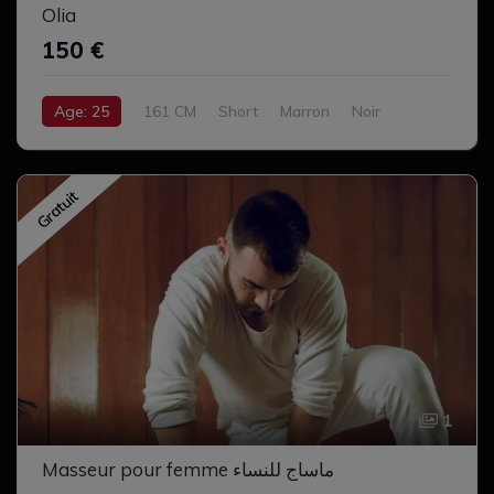
Olia
150 €
Age: 25
161 CM
Short
Marron
Noir
Normal
Avec Style
Gratuit
1
Masseur pour femme ماساج للنساء