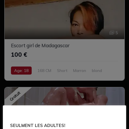
5
Escort girl de Madagascar
100 €
Age: 18
168 CM
Short
Marron
blond
Cul serré
Complet
Gratuit
SEULMENT LES ADULTES!