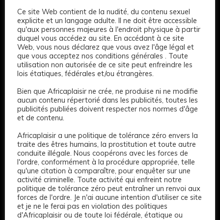
Ce site Web contient de la nudité, du contenu sexuel
explicite et un langage adulte. Il ne doit être accessible
qu'aux personnes majeures à l'endroit physique à partir
duquel vous accédez au site. En accédant à ce site
4
Web, vous nous déclarez que vous avez l'âge légal et
que vous acceptez nos conditions générales . Toute
Sexy et belle
utilisation non autorisée de ce site peut enfreindre les
lois étatiques, fédérales et/ou étrangères.
1 000 €
Bien que Africaplaisir ne crée, ne produise ni ne modifie
aucun contenu répertorié dans les publicités, toutes les
Age: 24
167 CM
Long
Bruns
Noir
publicités publiées doivent respecter nos normes d'âge
Normal
Complet
et de contenu.
Africaplaisir a une politique de tolérance zéro envers la
Gratuit
traite des êtres humains, la prostitution et toute autre
conduite illégale. Nous coopérons avec les forces de
l'ordre, conformément à la procédure appropriée, telle
qu'une citation à comparaître, pour enquêter sur une
activité criminelle. Toute activité qui enfreint notre
politique de tolérance zéro peut entraîner un renvoi aux
forces de l'ordre. Je n'ai aucune intention d'utiliser ce site
et je ne le ferai pas en violation des politiques
d'Africaplaisir ou de toute loi fédérale, étatique ou