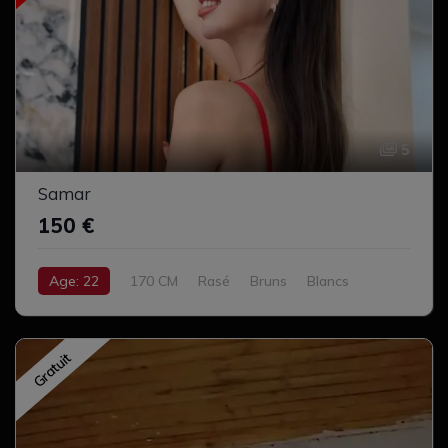
5
Samar
150 €
Age: 22
170 CM
Rasé
Bruns
Blancs
Moyen
Complet
Gratuit