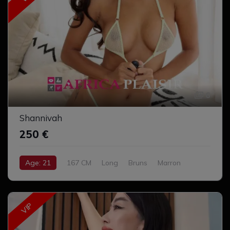
6
Shannivah
250 €
Age: 21
167 CM
Long
Bruns
Marron
Petit
Complet
VIP