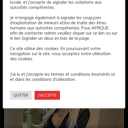
locale, et j'accepte de signaler les violations aux
autorités compétentes.
3
Je m'engage également à signaler les soupçons
d'exploitation de mineurs et/ou de traite des êtres
Laya
humains aux autorités compétentes. Pour AFRIQUE :
150 €
afin de contacter admin veuillez cliquer sur ce lien ou sur
le lien Signaler un abus en bas de la page.
Ce site utilise des cookies. En poursuivant votre
Age: 22
171 CM
Long
Noir
Marron
navigation sur le site, vous acceptez notre utilisation
Géant
Complet
des cookies.
Gratuit
J'ai lu et j'accepte les termes et conditions énumérés ici
et dans les conditions d'utilisation.
QUITTER
J'ACCEPTE