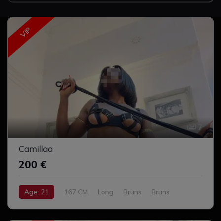
VIP
7
Camillaa
200 €
Age: 21
167 CM
Long
Bruns
Bruns
Moyen
Complet