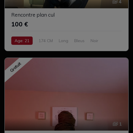
4
Rencontre plan cul
100 €
Age: 21
174 CM
Long
Bleus
Noir
Gros Cul
Naturel
Gratuit
1