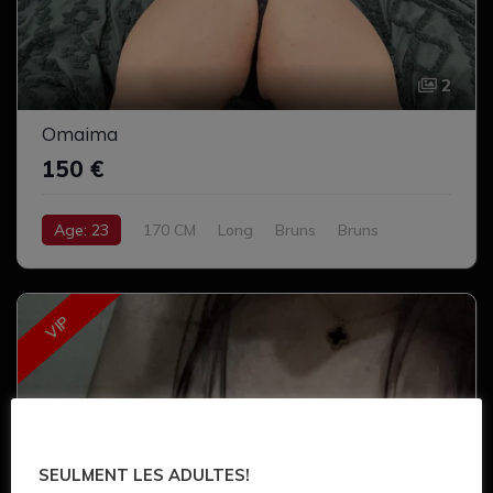
2
Omaima
150 €
Age: 23
170 CM
Long
Bruns
Bruns
Gros
Complet
VIP
SEULMENT LES ADULTES!