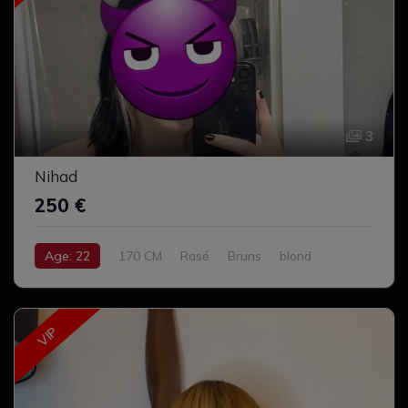
3
Nihad
250 €
Age: 22
170 CM
Rasé
Bruns
blond
Cul serré
Complet
VIP