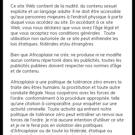
Ce site Web contient de la nudité, du contenu sexuel
explicite et un langage adulte. Il ne doit être accessible
2
qu'aux personnes majeures à l'endroit physique à partir
duquel vous accédez au site. En accédant à ce site
Omaima
Web, vous nous déclarez que vous avez l'âge légal et
que vous acceptez nos conditions générales . Toute
150 €
utilisation non autorisée de ce site peut enfreindre les
lois étatiques, fédérales et/ou étrangères.
Age: 23
170 CM
Long
Bruns
Bruns
Bien que Africaplaisir ne crée, ne produise ni ne modifie
aucun contenu répertorié dans les publicités, toutes les
Gros
Complet
publicités publiées doivent respecter nos normes d'âge
et de contenu.
VIP
Africaplaisir a une politique de tolérance zéro envers la
traite des êtres humains, la prostitution et toute autre
conduite illégale. Nous coopérons avec les forces de
l'ordre, conformément à la procédure appropriée, telle
qu'une citation à comparaître, pour enquêter sur une
activité criminelle. Toute activité qui enfreint notre
politique de tolérance zéro peut entraîner un renvoi aux
forces de l'ordre. Je n'ai aucune intention d'utiliser ce site
et je ne le ferai pas en violation des politiques
d'Africaplaisir ou de toute loi fédérale, étatique ou