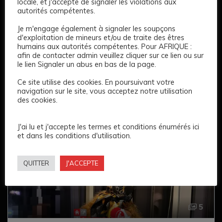
locale, et j'accepte de signaler les violations aux
5
autorités compétentes.
Jasmine
Je m'engage également à signaler les soupçons
d'exploitation de mineurs et/ou de traite des êtres
250 €
humains aux autorités compétentes. Pour AFRIQUE :
afin de contacter admin veuillez cliquer sur ce lien ou sur
le lien Signaler un abus en bas de la page.
Age: 27
169 CM
Long
Noir
Blancs
Ce site utilise des cookies. En poursuivant votre
Cul serré
Complet
navigation sur le site, vous acceptez notre utilisation
des cookies.
VIP
J'ai lu et j'accepte les termes et conditions énumérés ici
et dans les conditions d'utilisation.
QUITTER
J'ACCEPTE
5