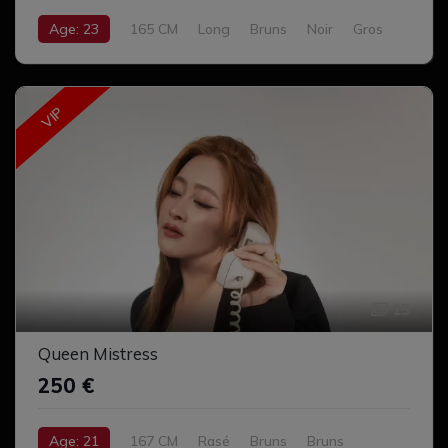
Age: 23
165 CM
Long
Bruns
Noir
Gros
Complet
VIP
15
Queen Mistress
250 €
Age: 21
167 CM
Rasé
Bruns
Bruns