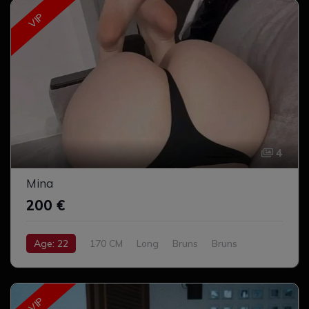
VIP
4
Mina
200 €
Age: 22
170 CM
Long
Bruns
Bruns
Cul serré
Complet
VIP