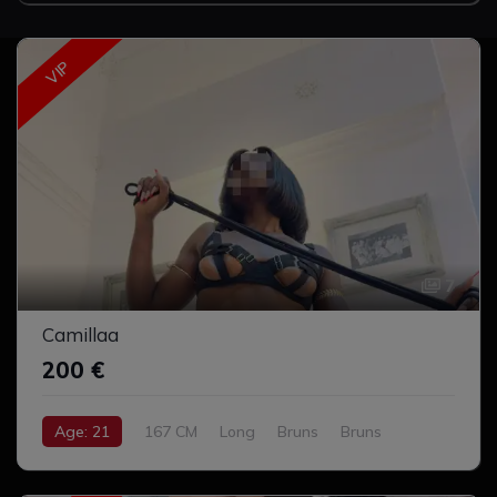
VIP
7
Camillaa
200 €
Age: 21
167 CM
Long
Bruns
Bruns
Moyen
Complet