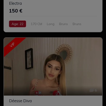
Electra
150 €
Age: 22
170 CM
Long
Bruns
Bruns
Moyen
Complet
VIP
6
Déesse Diva