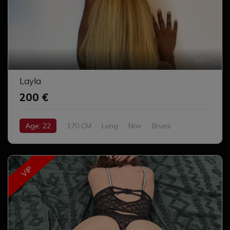
5
Layla
200 €
Age: 22
170 CM
Long
Noir
Bruns
Moyen
Naturel
VIP