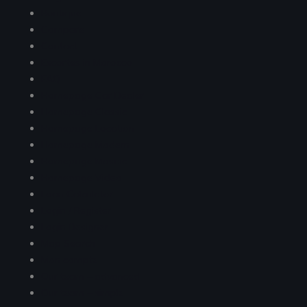
Boutique
Compare
Contact
Escortes in Morocco
FAQ
Homepage Car Dealer
Homepage Classic
Homepage Location
Homepage Modern
Homepage Mosaic
Homepage Video
Loan Calculator
Login / Register
Login Designer
Map Search
Mon compte
Our team – advanced
Our team – simple