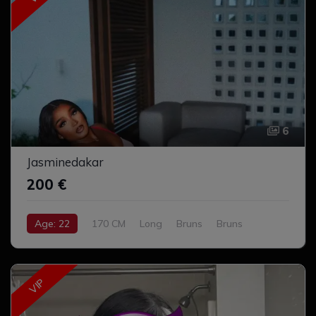
6
Jasminedakar
200 €
Age: 22
170 CM
Long
Bruns
Bruns
Moyen
Naturel
VIP