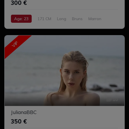
300 €
Age: 23
171 CM
Long
Bruns
Marron
Cul serré
Complet
VIP
10
JulianaBBC
350 €