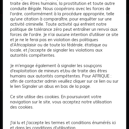
traite des êtres humains, la prostitution et toute autre
conduite illégale. Nous coopérons avec les forces de
l'ordre, conformément à la procédure appropriée, telle
qu'une citation à comparaître, pour enquêter sur une
activité criminelle. Toute activité qui enfreint notre
politique de tolérance zéro peut entraîner un renvoi aux
AFRICAPLAISIR • PREMIUM DIRECTORY
forces de l'ordre. Je n'ai aucune intention d'utiliser ce site
Votre visibilité.
Votre espace
et je ne le ferai pas en violation des politiques
premium.
d'Africaplaisir ou de toute loi fédérale, étatique ou
locale, et j'accepte de signaler les violations aux
autorités compétentes.
Créez votre profil et présentez votre annonce dans un
environnement moderne, discret et professionnel.
Je m'engage également à signaler les soupçons
d'exploitation de mineurs et/ou de traite des êtres
+ Publier une annonce
humains aux autorités compétentes. Pour AFRIQUE :
afin de contacter admin veuillez cliquer sur ce lien ou sur
le lien Signaler un abus en bas de la page.
Ce site utilise des cookies. En poursuivant votre
navigation sur le site, vous acceptez notre utilisation
des cookies.
AfricaPlaisir est un répertoire premium dédié à la découverte
J'ai lu et j'accepte les termes et conditions énumérés ici
de profils et de destinations en Afrique. Navigation rapide,
et dans les conditions d'utilisation.