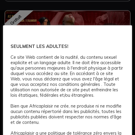
Gratuit
SEULMENT LES ADULTES!
Ce site Web contient de la nudité, du contenu sexuel
explicite et un langage adulte. Il ne doit être accessible
qu'aux personnes majeures à l'endroit physique à partir
duquel vous accédez au site. En accédant à ce site
3
Web, vous nous déclarez que vous avez l'âge légal et
que vous acceptez nos conditions générales . Toute
utilisation non autorisée de ce site peut enfreindre les
CLUB
lois étatiques, fédérales et/ou étrangères.
100 €
Bien que Africaplaisir ne crée, ne produise ni ne modifie
aucun contenu répertorié dans les publicités, toutes les
publicités publiées doivent respecter nos normes d'âge
Age: 22
165 CM
Épaules
Noir
Noir
et de contenu.
Africaplaisir a une politique de tolérance zéro envers la