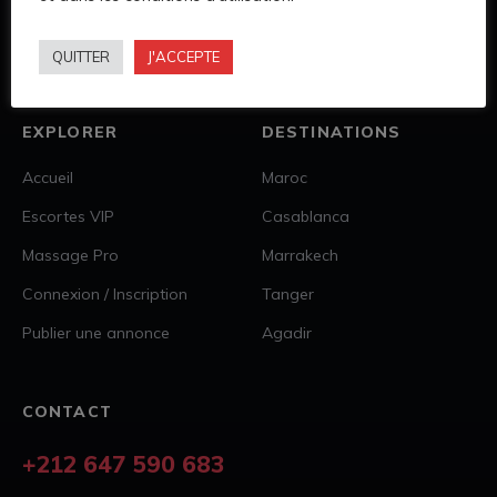
présentation soignée et accès direct aux annonces publiées.
QUITTER
J'ACCEPTE
Profils premium
Navigation privée
Afrique
EXPLORER
DESTINATIONS
Accueil
Maroc
Escortes VIP
Casablanca
Massage Pro
Marrakech
Connexion / Inscription
Tanger
Publier une annonce
Agadir
CONTACT
+212 647 590 683