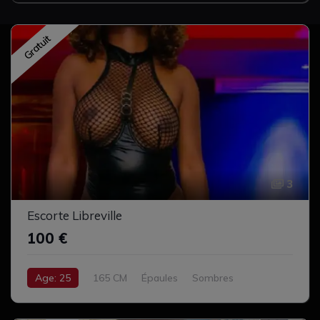
Gratuit
3
Escorte Libreville
100 €
Age: 25
165 CM
Épaules
Sombres
Bruns Foncé
Cul serré
Complet