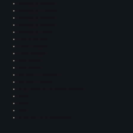
Homepage Classic
Homepage Location
Homepage Modern
Homepage Mosaic
Homepage Video
Loan Calculator
Login / Register
Login Designer
Map Search
Mon compte
Our team – advanced
Our team – simple
Page D’accueil D’escortes Africain
Panel
Panier
Sold
Validation de la commande