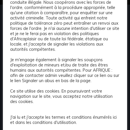
conduite illégale. Nous coopérons avec les forces de
l'ordre, conformément à la procédure appropriée, telle
qu'une citation à comparaître, pour enquêter sur une
activité criminelle. Toute activité qui enfreint notre
politique de tolérance zéro peut entraîner un renvoi aux
forces de l'ordre. Je n'ai aucune intention d'utiliser ce site
et je ne le ferai pas en violation des politiques
N#1Africaplaisir.com Répertoire d'escortes
d'Africaplaisir ou de toute loi fédérale, étatique ou
Africain Trouver l'escorte idéale en Afrique pour
locale, et j'accepte de signaler les violations aux
autorités compétentes.
vous peut très souvent sembler une tâche
ardue. Désormais, grâce au répertoire
Je m'engage également à signaler les soupçons
d'escortes d'Afrique, vous pouvez effectuer une
d'exploitation de mineurs et/ou de traite des êtres
humains aux autorités compétentes. Pour AFRIQUE :
recherche discrète et rapide dans notre
afin de contacter admin veuillez cliquer sur ce lien ou sur
répertoire d'escortes d'Afrique et découvrir les
le lien Signaler un abus en bas de la page.
escortes les plus élites et les plus recherchées
Ce site utilise des cookies. En poursuivant votre
de votre région ! Avec notre politique stricte «
navigation sur le site, vous acceptez notre utilisation
pas de contrefaçon ». Vous pouvez être assuré
des cookies.
que nous autorisons uniquement les véritables
escortes, qui recherchent activement du travail,
J'ai lu et j'accepte les termes et conditions énumérés ici
à faire de la publicité avec nous et à publier
et dans les conditions d'utilisation.
leurs profils !