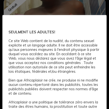
Gratuit
SEULMENT LES ADULTES!
Ce site Web contient de la nudité, du contenu sexuel
explicite et un langage adulte. Il ne doit être accessible
qu'aux personnes majeures à l'endroit physique à partir
duquel vous accédez au site. En accédant à ce site
3
Web, vous nous déclarez que vous avez l'âge légal et
que vous acceptez nos conditions générales . Toute
Escort girl
utilisation non autorisée de ce site peut enfreindre les
lois étatiques, fédérales et/ou étrangères.
100 €
Bien que Africaplaisir ne crée, ne produise ni ne modifie
aucun contenu répertorié dans les publicités, toutes les
Age: 23
155 CM
Long
Noir
Noir
Petit
publicités publiées doivent respecter nos normes d'âge
Complet
et de contenu.
Africaplaisir a une politique de tolérance zéro envers la
traite des êtres humains, la prostitution et toute autre