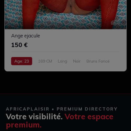
3
Ange ejacule
150 €
Age: 23
169 CM
Long
Noir
Bruns Foncé
Cul Bien Serré
Sur les lèvres
AFRICAPLAISIR • PREMIUM DIRECTORY
Votre visibilité.
Votre espace
premium.