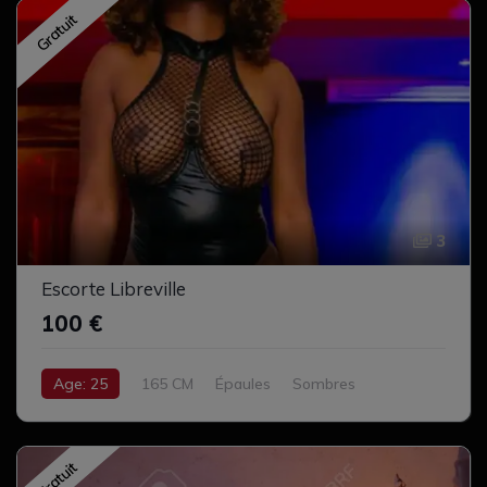
Gratuit
3
Escorte Libreville
100 €
Age: 25
165 CM
Épaules
Sombres
Bruns Foncé
Cul serré
Complet
Gratuit