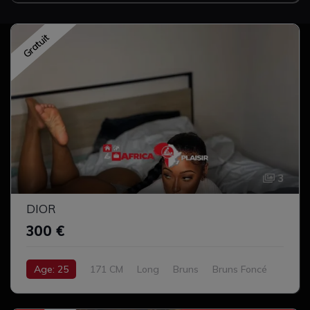
Gratuit
3
DIOR
300 €
Age: 25
171 CM
Long
Bruns
Bruns Foncé
Gros Cul
Avec Style