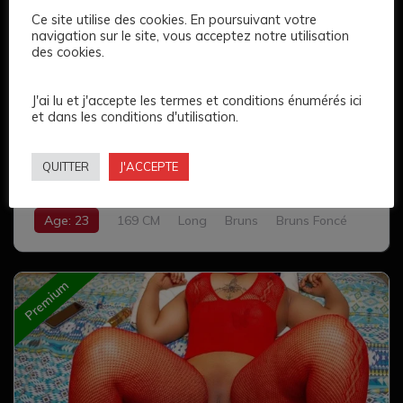
Ce site utilise des cookies. En poursuivant votre
navigation sur le site, vous acceptez notre utilisation
des cookies.
J'ai lu et j'accepte les termes et conditions énumérés ici
3
et dans les conditions d'utilisation.
Sarah dame
150 €
QUITTER
J'ACCEPTE
Age: 23
169 CM
Long
Bruns
Bruns Foncé
Gros
Complet
Premium