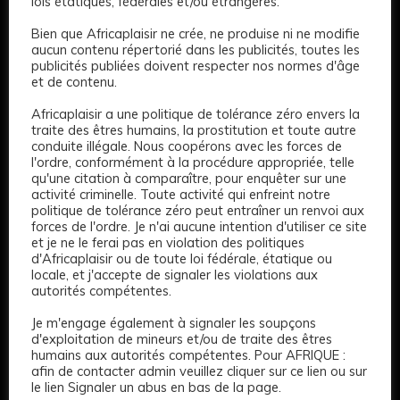
lois étatiques, fédérales et/ou étrangères.
Bien que Africaplaisir ne crée, ne produise ni ne modifie
aucun contenu répertorié dans les publicités, toutes les
publicités publiées doivent respecter nos normes d'âge
et de contenu.
Africaplaisir a une politique de tolérance zéro envers la
traite des êtres humains, la prostitution et toute autre
3
conduite illégale. Nous coopérons avec les forces de
l'ordre, conformément à la procédure appropriée, telle
Hatte serrée
qu'une citation à comparaître, pour enquêter sur une
activité criminelle. Toute activité qui enfreint notre
150 €
politique de tolérance zéro peut entraîner un renvoi aux
forces de l'ordre. Je n'ai aucune intention d'utiliser ce site
et je ne le ferai pas en violation des politiques
Age: 22
169 CM
Long
Bruns
Bruns Foncé
d'Africaplaisir ou de toute loi fédérale, étatique ou
locale, et j'accepte de signaler les violations aux
Cul serré
Naturel
autorités compétentes.
Premium
Je m'engage également à signaler les soupçons
d'exploitation de mineurs et/ou de traite des êtres
humains aux autorités compétentes. Pour AFRIQUE :
afin de contacter admin veuillez cliquer sur ce lien ou sur
le lien Signaler un abus en bas de la page.