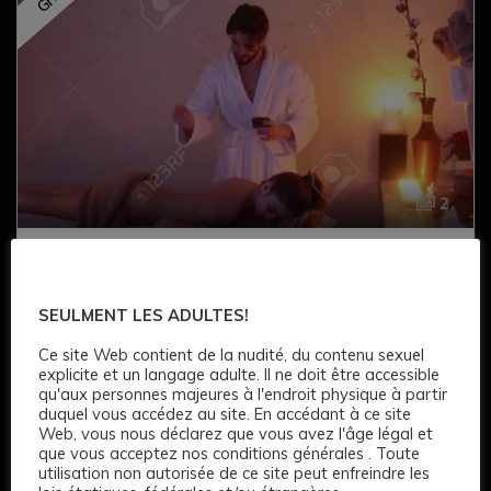
2
Massage pour les femmes
40 €
SEULMENT LES ADULTES!
Age: 28
177 CM
Long
Clairs
Bruns Foncé
Ce site Web contient de la nudité, du contenu sexuel
explicite et un langage adulte. Il ne doit être accessible
Cul serré
Complet
qu'aux personnes majeures à l'endroit physique à partir
duquel vous accédez au site. En accédant à ce site
Premium
Web, vous nous déclarez que vous avez l'âge légal et
que vous acceptez nos conditions générales . Toute
utilisation non autorisée de ce site peut enfreindre les