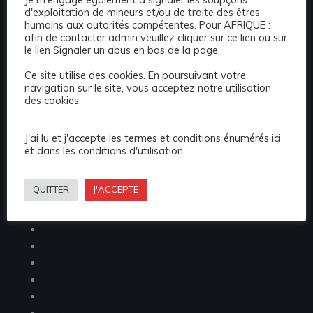
d'exploitation de mineurs et/ou de traite des êtres
leurs profils !
humains aux autorités compétentes. Pour AFRIQUE :
afin de contacter admin veuillez cliquer sur ce lien ou sur
+212647590683
le lien Signaler un abus en bas de la page.
Ce site utilise des cookies. En poursuivant votre
info@africaplaisir.com
navigation sur le site, vous acceptez notre utilisation
des cookies.
Maroc Casablanca 

Boulevard Mersultane Rue 34  

J'ai lu et j'accepte les termes et conditions énumérés ici
Code Postal  20000
et dans les conditions d'utilisation.
QUITTER
J'ACCEPTE
404 Page
About us
Blog
Boutique
Compare
Contact
Escortes in Morocco