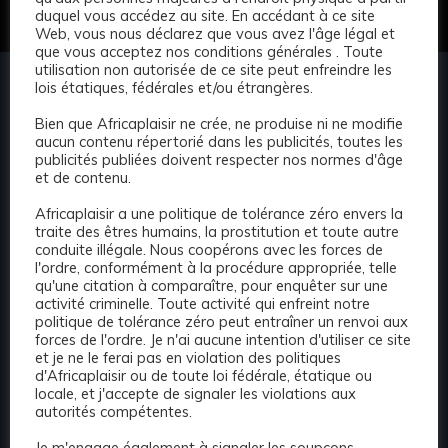
duquel vous accédez au site. En accédant à ce site
Web, vous nous déclarez que vous avez l'âge légal et
que vous acceptez nos conditions générales . Toute
utilisation non autorisée de ce site peut enfreindre les
lois étatiques, fédérales et/ou étrangères.
Bien que Africaplaisir ne crée, ne produise ni ne modifie
aucun contenu répertorié dans les publicités, toutes les
N#1Africaplaisir.com Répertoire d'escortes
publicités publiées doivent respecter nos normes d'âge
et de contenu.
Africain Trouver l'escorte idéale en Afrique pour
vous peut très souvent sembler une tâche
Africaplaisir a une politique de tolérance zéro envers la
ardue. Désormais, grâce au répertoire
traite des êtres humains, la prostitution et toute autre
conduite illégale. Nous coopérons avec les forces de
d'escortes d'Afrique, vous pouvez effectuer une
l'ordre, conformément à la procédure appropriée, telle
recherche discrète et rapide dans notre
qu'une citation à comparaître, pour enquêter sur une
répertoire d'escortes d'Afrique et découvrir les
activité criminelle. Toute activité qui enfreint notre
politique de tolérance zéro peut entraîner un renvoi aux
escortes les plus élites et les plus recherchées
forces de l'ordre. Je n'ai aucune intention d'utiliser ce site
de votre région ! Avec notre politique stricte «
et je ne le ferai pas en violation des politiques
pas de contrefaçon ». Vous pouvez être assuré
d'Africaplaisir ou de toute loi fédérale, étatique ou
locale, et j'accepte de signaler les violations aux
que nous autorisons uniquement les véritables
autorités compétentes.
escortes, qui recherchent activement du travail,
à faire de la publicité avec nous et à publier
Je m'engage également à signaler les soupçons