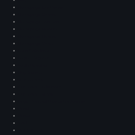
FAQ
Homepage Car Dealer
Homepage Classic
Homepage Location
Homepage Modern
Homepage Mosaic
Homepage Video
Loan Calculator
Login / Register
Login Designer
Map Search
Mon compte
Our team – advanced
Our team – simple
Page D’accueil D’escortes Africain
Panel
Panier
Sold
Validation de la commande