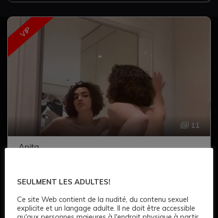
VIP
11
Anita
250 €
SEULMENT LES ADULTES!
Age: 20
152 CM
Long
Bruns
Noir
Ce site Web contient de la nudité, du contenu sexuel
Cul serré
Complet
explicite et un langage adulte. Il ne doit être accessible
qu'aux personnes majeures à l'endroit physique à partir