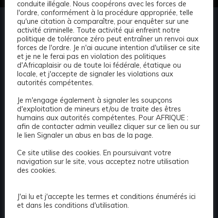
conduite illégale. Nous coopérons avec les forces de
l'ordre, conformément à la procédure appropriée, telle
qu'une citation à comparaître, pour enquêter sur une
activité criminelle. Toute activité qui enfreint notre
politique de tolérance zéro peut entraîner un renvoi aux
forces de l'ordre. Je n'ai aucune intention d'utiliser ce site
et je ne le ferai pas en violation des politiques
N#1Africaplaisir.com Répertoire d'escortes
d'Africaplaisir ou de toute loi fédérale, étatique ou
Africain Trouver l'escorte idéale en Afrique pour
locale, et j'accepte de signaler les violations aux
vous peut très souvent sembler une tâche
autorités compétentes.
ardue. Désormais, grâce au répertoire
Je m'engage également à signaler les soupçons
d'escortes d'Afrique, vous pouvez effectuer une
d'exploitation de mineurs et/ou de traite des êtres
recherche discrète et rapide dans notre
humains aux autorités compétentes. Pour AFRIQUE :
afin de contacter admin veuillez cliquer sur ce lien ou sur
répertoire d'escortes d'Afrique et découvrir les
le lien Signaler un abus en bas de la page.
escortes les plus élites et les plus recherchées
de votre région ! Avec notre politique stricte «
Ce site utilise des cookies. En poursuivant votre
navigation sur le site, vous acceptez notre utilisation
pas de contrefaçon ». Vous pouvez être assuré
des cookies.
que nous autorisons uniquement les véritables
escortes, qui recherchent activement du travail,
J'ai lu et j'accepte les termes et conditions énumérés ici
à faire de la publicité avec nous et à publier
et dans les conditions d'utilisation.
leurs profils !