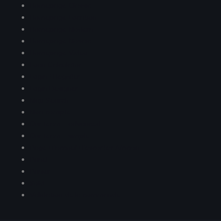
Homepage Classic
Homepage Location
Homepage Modern
Homepage Mosaic
Homepage Video
Loan Calculator
Login / Register
Login Designer
Map Search
Mon compte
Our team – advanced
Our team – simple
Page D’accueil D’escortes Africain
Panel
Panier
Sold
Validation de la commande