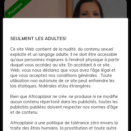
Premium
SEULMENT LES ADULTES!
Ce site Web contient de la nudité, du contenu sexuel
explicite et un langage adulte. Il ne doit être accessible
qu'aux personnes majeures à l'endroit physique à partir
duquel vous accédez au site. En accédant à ce site
7
Web, vous nous déclarez que vous avez l'âge légal et
que vous acceptez nos conditions générales . Toute
Noemie
utilisation non autorisée de ce site peut enfreindre les
lois étatiques, fédérales et/ou étrangères.
150 €
Bien que Africaplaisir ne crée, ne produise ni ne modifie
aucun contenu répertorié dans les publicités, toutes les
Age: 22
171 CM
Long
Marron
Noir
publicités publiées doivent respecter nos normes d'âge
et de contenu.
Africaplaisir a une politique de tolérance zéro envers la
traite des êtres humains, la prostitution et toute autre