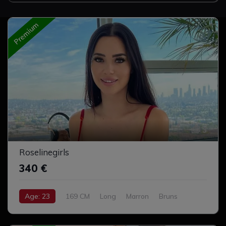
Premium
3
Roselinegirls
340 €
Age: 23
169 CM
Long
Marron
Bruns
Gros Cul
Complet