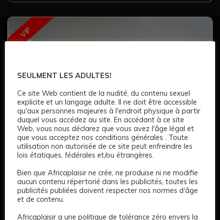
VIP
SEULMENT LES ADULTES!
Ce site Web contient de la nudité, du contenu sexuel
explicite et un langage adulte. Il ne doit être accessible
qu'aux personnes majeures à l'endroit physique à partir
duquel vous accédez au site. En accédant à ce site
7
Web, vous nous déclarez que vous avez l'âge légal et
que vous acceptez nos conditions générales . Toute
utilisation non autorisée de ce site peut enfreindre les
Amberly
lois étatiques, fédérales et/ou étrangères.
150 €
Bien que Africaplaisir ne crée, ne produise ni ne modifie
aucun contenu répertorié dans les publicités, toutes les
publicités publiées doivent respecter nos normes d'âge
Age: 24
171 CM
Long
Marron
blond
et de contenu.
Cul serré
Complet
Africaplaisir a une politique de tolérance zéro envers la