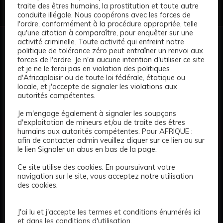
traite des êtres humains, la prostitution et toute autre
conduite illégale. Nous coopérons avec les forces de
l'ordre, conformément à la procédure appropriée, telle
qu'une citation à comparaître, pour enquêter sur une
activité criminelle. Toute activité qui enfreint notre
politique de tolérance zéro peut entraîner un renvoi aux
AFRICAPLAISIR • PREMIUM DIRECTORY
forces de l'ordre. Je n'ai aucune intention d'utiliser ce site
Votre visibilité.
Votre espace
et je ne le ferai pas en violation des politiques
premium.
d'Africaplaisir ou de toute loi fédérale, étatique ou
locale, et j'accepte de signaler les violations aux
autorités compétentes.
Créez votre profil et présentez votre annonce dans un
environnement moderne, discret et professionnel.
Je m'engage également à signaler les soupçons
d'exploitation de mineurs et/ou de traite des êtres
+ Publier une annonce
humains aux autorités compétentes. Pour AFRIQUE :
afin de contacter admin veuillez cliquer sur ce lien ou sur
le lien Signaler un abus en bas de la page.
Ce site utilise des cookies. En poursuivant votre
navigation sur le site, vous acceptez notre utilisation
des cookies.
AfricaPlaisir est un répertoire premium dédié à la découverte
J'ai lu et j'accepte les termes et conditions énumérés ici
de profils et de destinations en Afrique. Navigation rapide,
et dans les conditions d'utilisation.