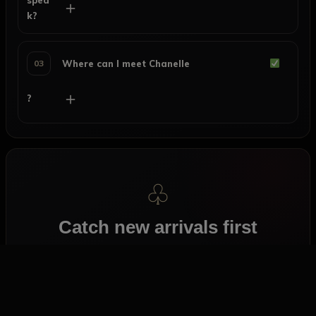
＋
k?
03
Where can I meet Chanelle
＋
?
♧
Catch new arrivals first
Get notified when new profiles join AfricaPlaisir.
Voir les nouveautés