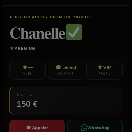
AFRICAPLAISIR • PREMIUM PROFILE
Chanelle
★
PREMIUM
👁 —
☎ Direct
♛ VIP
VUES
CONTACT
PROFIL
À partir de
150 €
☎ Appeler
WhatsApp