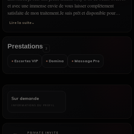
et avec une immense envie de vous laisser complètement
satisfaite de mon traitement.Je suis prêt et disponible pour
satisfaire vos fantasmes sexuels. Je le fais selon votre goût.
Lire la suite⌄
Rencontrons-nous, un accord entre toi et moi. Suis juste
Prestations
3
● Escortes VIP
● Domina
● Massage Pro
Sur demande
INFORMATIONS DU PROFIL
PRIVATE INVITE